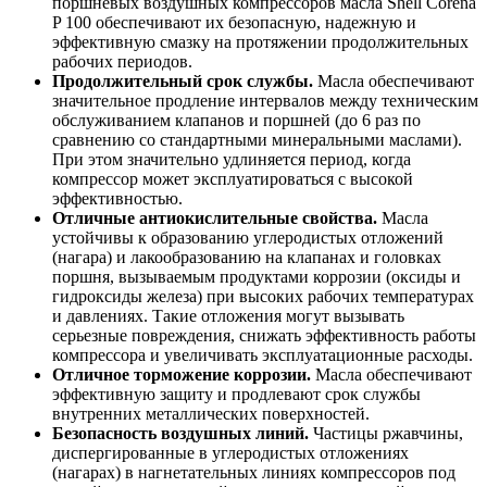
поршневых воздушных компрессоров масла Shell Corena
P 100 обеспечивают их безопасную, надежную и
эффективную смазку на протяжении продолжительных
рабочих периодов.
Продолжительный срок службы.
Масла обеспечивают
значительное продление интервалов между техническим
обслуживанием клапанов и поршней (до 6 раз по
сравнению со стандартными минеральными маслами).
При этом значительно удлиняется период, когда
компрессор может эксплуатироваться с высокой
эффективностью.
Отличные антиокислительные свойства.
Масла
устойчивы к образованию углеродистых отложений
(нагара) и лакообразованию на клапанах и головках
поршня, вызываемым продуктами коррозии (оксиды и
гидроксиды железа) при высоких рабочих температурах
и давлениях. Такие отложения могут вызывать
серьезные повреждения, снижать эффективность работы
компрессора и увеличивать эксплуатационные расходы.
Отличное торможение коррозии.
Масла обеспечивают
эффективную защиту и продлевают срок службы
внутренних металлических поверхностей.
Безопасность воздушных линий.
Частицы ржавчины,
диспергированные в углеродистых отложениях
(нагарах) в нагнетательных линиях компрессоров под