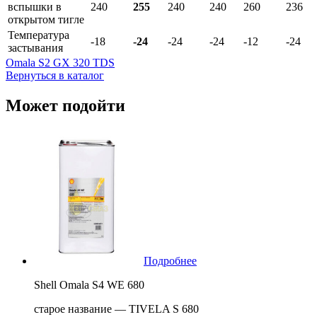
вспышки в
240
255
240
240
260
236
открытом тигле
Температура
-18
-24
-24
-24
-12
-24
застывания
Omala S2 GX 320 TDS
Вернуться в каталог
Может подойти
Подробнее
Shell Omala S4 WE 680
старое название — TIVELA S 680