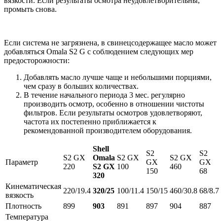
вязкости. Если результаты осмотра неудовлетворительны,
промыть снова.
Если система не загрязнена, в свинецсодержащее масло может
добавляться Omala S2 G с соблюдением следующих мер
предосторожности:
Добавлять масло лучше чаще и небольшими порциями,
чем сразу в больших количествах.
В течение начального периода 3 мес. регулярно
производить осмотр, особенно в отношении чистоты
фильтров. Если результаты осмотров удовлетворяют,
частота их постепенно приближается к
рекомендованной производителем оборудования.
Shell
S2
S2
S2 GX
Omala
S2 GX
S2 GX
Параметр
GX
GX
220
S2 GX
100
460
150
68
320
Кинематическая
220/19.4
320/25
100/11.4
150/15
460/30.8
68/8.7
вязкость
Плотность
899
903
891
897
904
887
Температура