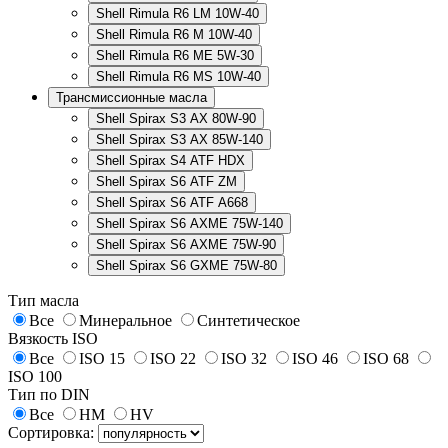
Shell Rimula R6 LM 10W-40
Shell Rimula R6 M 10W-40
Shell Rimula R6 ME 5W-30
Shell Rimula R6 MS 10W-40
Трансмиссионные масла
Shell Spirax S3 AX 80W-90
Shell Spirax S3 AX 85W-140
Shell Spirax S4 ATF HDX
Shell Spirax S6 ATF ZM
Shell Spirax S6 ATF А668
Shell Spirax S6 AXME 75W-140
Shell Spirax S6 AXME 75W-90
Shell Spirax S6 GXME 75W-80
Тип масла
Все
Минеральное
Синтетическое
Вязкость ISO
Все
ISO 15
ISO 22
ISO 32
ISO 46
ISO 68
ISO 100
Тип по DIN
Все
HM
HV
Сортировка: