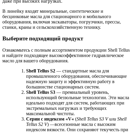
даже при высоких нагрузках.
В линейку входят минеральные, синтетические и
бесцинковые масла для стационарного и мобильного
оборудования, включая экскаваторы, погрузчики, прессы,
станки, краны и сельскохозяйственную технику.
Выберите подходящий продукт
Ознакомьтесь с полным ассортиментом продукции Shell Tellus
и найдите подходящее высокоэффективное гидравлическое
масло для вашего оборудования.
Shell
Tellus
S
2
— стандартные масла для
промышленного оборудования, обеспечивающие
надежную защиту и эффективную работу в
большинстве стационарных систем.
Shell
Tellus
S
3
— премиальный уровень,
использующий беззольные технологии. Эти масла
идеально подходят для систем, работающих при
экстремальных нагрузках и требующих
максимальной чистоты.
Серии с индексом «
V
«
(
Shell
Tellus
S
3
V
или
Shell
Tellus
S
2
V
) —всесезонные масла с высоким
индексом вязкости. Они сохраняют текучесть при