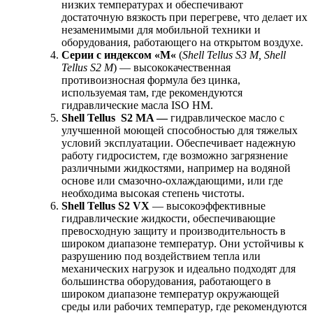
низких температурах и обеспечивают
достаточную вязкость при перегреве, что делает их
незаменимыми для мобильной техники и
оборудования, работающего на открытом воздухе.
Серии с индексом «
M
«
(
Shell
Tellus
S
3
M
,
Shell
Tellus
S
2
M
) — высококачественная
противоизносная формула без цинка,
используемая там, где рекомендуются
гидравлические масла ISO HM.
Shell
Tellus
S
2
MA
—
гидравлическое масло с
улучшенной моющей способностью для тяжелых
условий эксплуатации. Обеспечивает надежную
работу гидросистем, где возможно загрязнение
различными жидкостями, например на водяной
основе или смазочно-охлаждающими, или где
необходима высокая степень чистоты.
Shell Tellus S2 VX
— высокоэффективные
гидравлические жидкости, обеспечивающие
превосходную защиту и производительность в
широком диапазоне температур. Они устойчивы к
разрушению под воздействием тепла или
механических нагрузок и идеально подходят для
большинства оборудования, работающего в
широком диапазоне температур окружающей
среды или рабочих температур, где рекомендуются